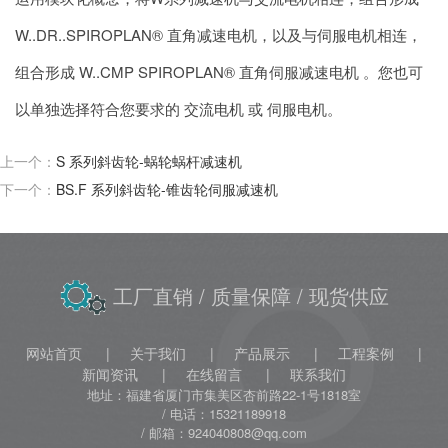
W..DR..SPIROPLAN® 直角减速电机，以及与伺服电机相连，
组合形成 W..CMP SPIROPLAN® 直角伺服减速电机 。您也可
以单独选择符合您要求的 交流电机 或 伺服电机。
上一个：
S 系列斜齿轮-蜗轮蜗杆减速机
下一个：
BS.F 系列斜齿轮-锥齿轮伺服减速机
工厂直销
/ 质量保障
/ 现货供应
网站首页
关于我们
产品展示
工程案例
新闻资讯
在线留言
联系我们
地址：福建省厦门市集美区杏前路22-1号1818室
电话：15321189918
邮箱：924040808@qq.com