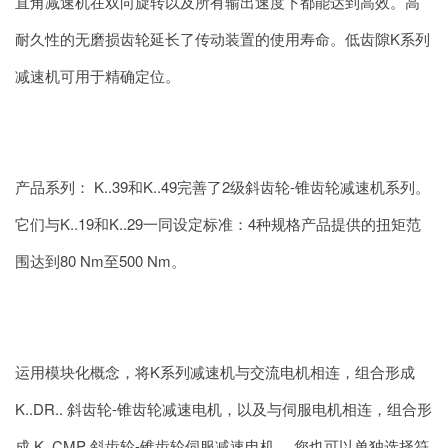
直角减速机在双向旋转以及所有输出速度下都能达到高效。高
耐久性的无磨损齿轮延长了传动装置的使用寿命。低齿隙K系列
减速机可用于精确定位。
产品系列： K..39和K..49完善了2级斜齿轮-锥齿轮减速机系列。
它们与K..19和K..29一同设定标准：4种规格产品提供的扭矩范
围达到80 Nm至500 Nm。
运用模块化概念，将K系列减速机与交流电机相连，组合形成
K..DR.. 斜齿轮-锥齿轮减速电机，以及与伺服电机相连，组合形
成 K..CMP 斜齿轮-锥齿轮伺服减速电机 。您也可以单独选择符