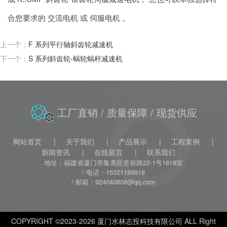
合您要求的 交流电机 或 伺服电机 。
上一个：
F 系列平行轴斜齿轮减速机
下一个：
S 系列斜齿轮-蜗轮蜗杆减速机
工厂直销
/ 质量保障
/ 现货供应
网站首页
关于我们
产品展示
工程案例
新闻资讯
在线留言
联系我们
地址：福建省厦门市集美区杏前路22-1号1818室
电话：15321189918
邮箱：924040808@qq.com
COPYRIGHT ©2023-2026 厦门水林志投科技有限公司 ALL Right