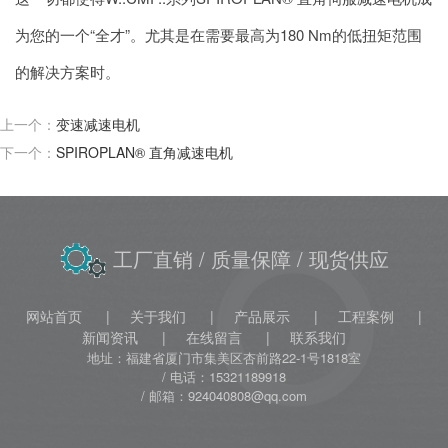
为您的一个“全才”。尤其是在需要最高为180 Nm的低扭矩范围
的解决方案时。
上一个：
变速减速电机
下一个：
SPIROPLAN® 直角减速电机
工厂直销
/ 质量保障
/ 现货供应
网站首页
关于我们
产品展示
工程案例
新闻资讯
在线留言
联系我们
地址：福建省厦门市集美区杏前路22-1号1818室
电话：15321189918
邮箱：924040808@qq.com