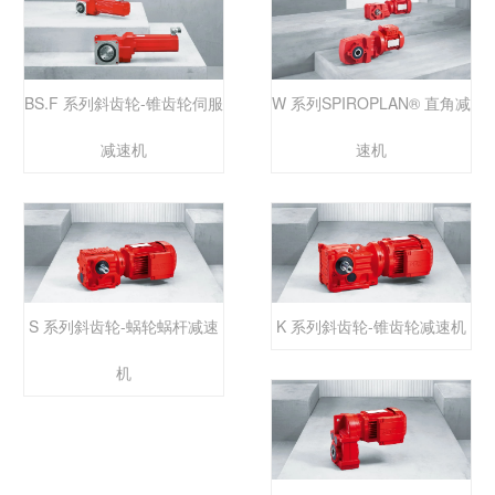
BS.F 系列斜齿轮-锥齿轮伺服
W 系列SPIROPLAN® 直角减
减速机
速机
S 系列斜齿轮-蜗轮蜗杆减速
K 系列斜齿轮-锥齿轮减速机
机