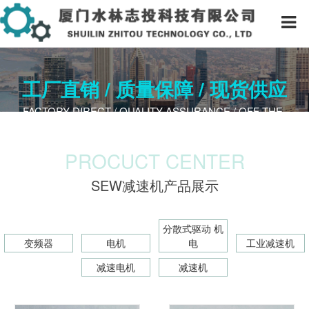
工厂直销 / 质量保障 / 现货供应
FACTORY DIRECT / QUALITY A​SSURANCE / OFF-THE-
SHELF
PROCUCT CENTER
SEW减速机产品展示
分散式驱动 机
变频器
电机
电
工业减速机
减速电机
减速机