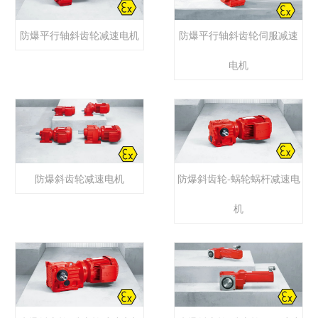
防爆平行轴斜齿轮减速电机
防爆平行轴斜齿轮伺服减速
电机
防爆斜齿轮减速电机
防爆斜齿轮-蜗轮蜗杆减速电
机