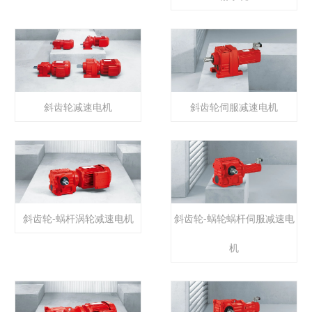
斜齿轮减速电机
斜齿轮伺服减速电机
斜齿轮-蜗杆涡轮减速电机
斜齿轮-蜗轮蜗杆伺服减速电
机