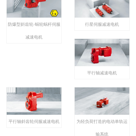
防爆型斜齿轮-蜗轮蜗杆伺服
行星伺服减速电机
减速电机
平行轴减速电机
平行轴斜齿轮伺服减速电机
为轻负荷打造的电动单轨运
输系统