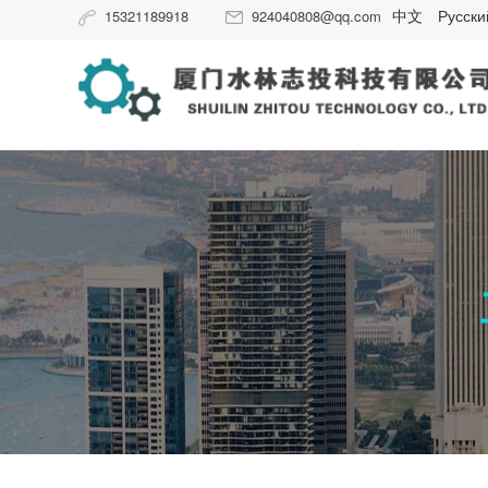
中文
Русски
15321189918
924040808@qq.com